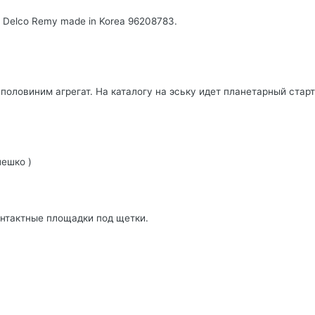
 Delco Remy made in Korea 96208783.
половиним агрегат. На каталогу на эську идет планетарный старт
ешко )
онтактные площадки под щетки.