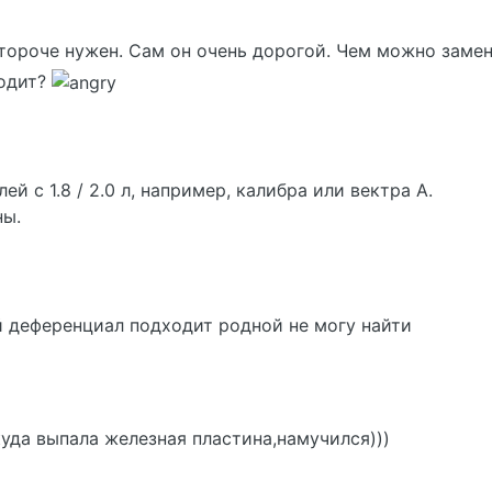
отороче нужен. Сам он очень дорогой. Чем можно заме
ходит?
ей с 1.8 / 2.0 л, например, калибра или вектра А.
ны.
 деференциал подходит родной не могу найти
уда выпала железная пластина,намучился)))