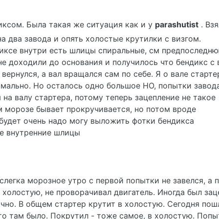
иксом. Была такая же ситуация как и у
parashutist
. Взя
на два завода и опять холостые крутилки с визгом.
ндиксе внутри есть шлицы спиральные, см предпоследн
не доходили до основания и получилось что бендикс с 
 вернулся, а вал вращался сам по себе. Я о вале старте
ормально. Но осталось одно большое НО, попытки завод
а валу стартера, потому теперь зацепление не такое
м морозе бывает прокручивается, но потом вроде
 будет очень надо могу выложить фотки бендикса
те внутренние шлицы
слегка морозное утро с первой попытки не завелся, а 
 холостую, не проворачивал двигатель. Иногда был зац
очно. В общем стартер крутит в холостую. Сегодня пош
то там было. Покрутил - тоже самое, в холостую. Попы