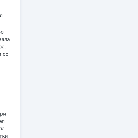
л
юю
вала
ра.
а со
при
еп
ла
тки