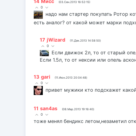
14
Мисс
(03.Сен.2013 16:52:15)
0
надо нам стартер покупать Ротор к
есть аналог? от какой может марки под
17
jWizard
(11.Дек.2013 14:58:50)
0
Если движок 2л, то от старый опел
Если 1.5л, то от нексии или опель аско
13
gari
(11.Июн.2013 20:04:48)
0
привет мужики кто подскажет какой
11
san4as
(08.Мар.2013 19:16:40)
0
тоже менял бендикс летом,незаметил отк