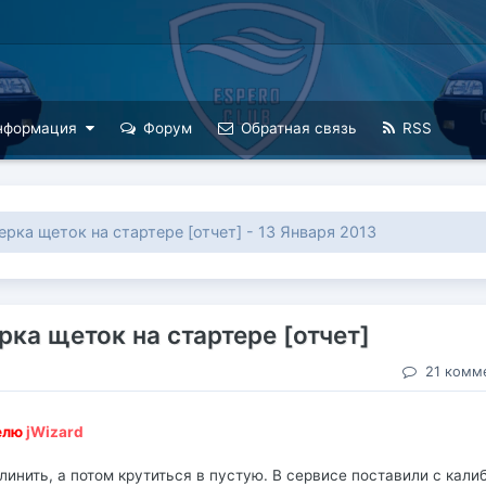
нформация
Форум
Обратная связь
RSS
ерка щеток на стартере [отчет] - 13 Января 2013
рка щеток на стартере [отчет]
21 комм
телю
jWizard
клинить, а потом крутиться в пустую. В сервисе поставили с кали