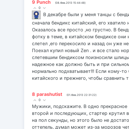
9
Punch
(08.Фев.2013 15:44:48)
0
В декабре были у меня танцы с бенд
сначала бендикс китайский, его хватило 
Оказалось все просто ,но грустно. В бе
фотку в теме, в китайском бендиксе они 
слетел ,его перекосило и назад он уже не
Поехал купил новый Zen . и все стало н
слетевшим бендиксом поизносили шлицы н
надежное как должно быть и при сильно
нормально подхватывает!!! Если кому-то
китайского и прежнего, чтобы сравнить 
8
parashutist
(01.Фев.2013 22:31:22)
0
Мужики, подскажите. В одно прекрасное 
второй и последующих, стартер крутил в
на пол секунды, но этого было не достат
оттепель, думал может из-за морозов че