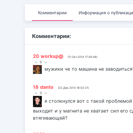
Комментарии
Информация о публикац
Комментарии:
20
workup@
(11.Окт.2014 17:59:46)
0
мужики че то машина не заводиться
18
danto
(22.Дек.2013 18:02:21)
0
я столкнулся вот с такой проблемо
выходит и у магнита не хватает сил его 
втягивающей?