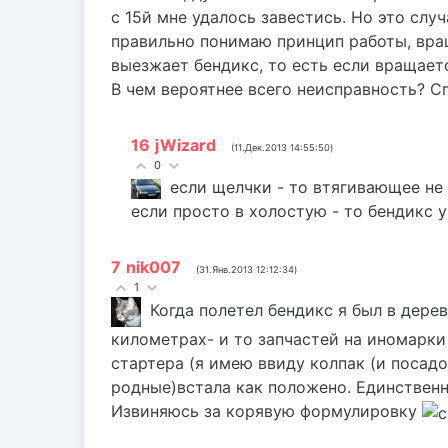
с 15й мне удалось завестись. Но это случ
правильно понимаю принцип работы, вращ
выезжает бендикс, то есть если вращаетс
В чем вероятнее всего неисправность? С
16
jWizard
(11.Дек.2013 14:55:50)
0
если щелчки - то втягивающее не
если просто в холостую - то бендикс 
7
nik007
(31.Янв.2013 12:12:34)
1
Когда полетел бендикс я был в дере
километрах- и то запчастей на иномарки 
стартера (я имею ввиду колпак (и посад
родные)встала как положено. Единственн
Извиняюсь за корявую формулировку