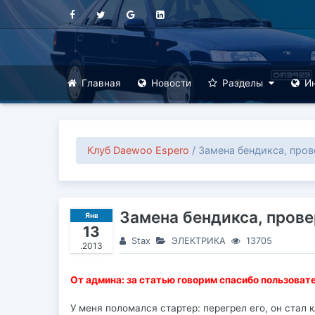
Главная
Новости
Разделы
И
Клуб Daewoo Espero
/ Замена бендикса, пров
Замена бендикса, прове
Янв
13
Stax
ЭЛЕКТРИКА
13705
.2013
От админа: за статью говорим спасибо пользова
У меня поломался стартер: перегрел его, он стал 