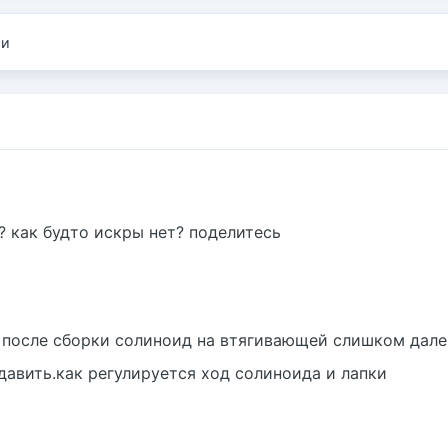
ии
? как будто искры нет? поделитесь
й после сборки солиноид на втягивающей слишком дал
сдавить.как регулируется ход солиноида и лапки