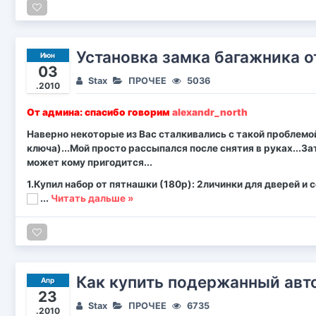
Установка замка багажника о
Июн
03
Stax
ПРОЧЕЕ
5036
.2010
От админа: спасибо говорим
alexandr_north
Наверно некоторые из Вас сталкивались с такой проблемо
ключа)...Мой просто рассыпался после снятия в руках...За
может кому пригодится...
1.Купил набор от пятнашки (180р): 2личинки для дверей и 
...
Читать дальше »
Как купить подержанный авто
Апр
23
Stax
ПРОЧЕЕ
6735
.2010