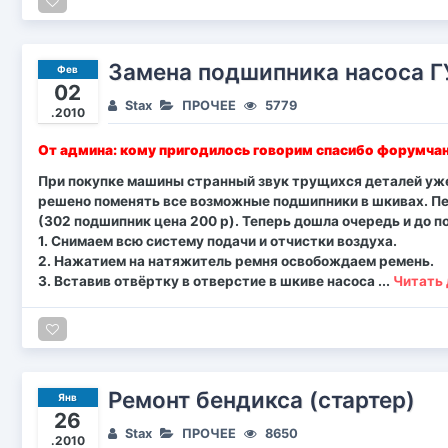
Замена подшипника насоса Г
Фев
02
Stax
ПРОЧЕЕ
5779
.2010
От админа: кому пригодилось говорим спасибо форумчан
При покупке машины странный звук трущихся деталей уже
решено поменять все возможные подшипники в шкивах. П
(302 подшипник цена 200 р). Теперь дошла очередь и до по
1. Снимаем всю систему подачи и отчистки воздуха.
2. Нажатием на натяжитель ремня освобождаем ремень.
3. Вставив отвёртку в отверстие в шкиве насоса
...
Читать 
Ремонт бендикса (стартер)
Янв
26
Stax
ПРОЧЕЕ
8650
.2010