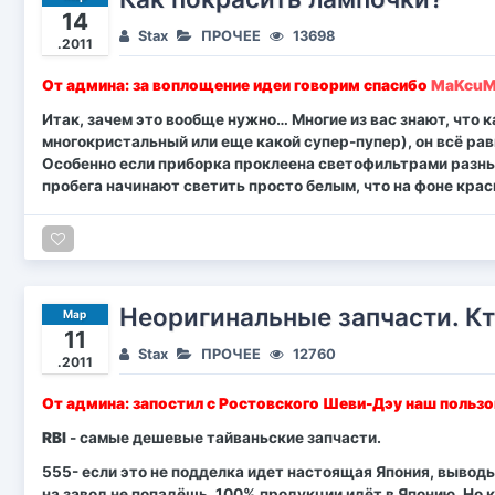
14
Stax
ПРОЧЕЕ
13698
.2011
От админа: за воплощение идеи говорим спасибо
MaKcu
Итак, зачем это вообще нужно… Многие из вас знают, что к
многокристальный или еще какой супер-пупер), он всё ра
Особенно если приборка проклеена светофильтрами разных
пробега начинают светить просто белым, что на фоне крас
Неоригинальные запчасти. Кт
Мар
11
Stax
ПРОЧЕЕ
12760
.2011
От админа: запостил с Ростовского Шеви-Дэу наш польз
RBI
- самые дешевые тайваньские запчасти.
555- если это не подделка идет настоящая Япония, выводы
на завод не попадёшь. 100% продукции идёт в Японию. Но к