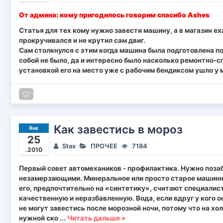
От админа: кому пригодилось говорим спасибо Ashes
Статья для тех кому нужно завести машину, а в магазин е
прокручивался и не крутил сам двиг.
Сам столкнулся с этим когда машина была подготовлена под
собой не было, да и интересно было насколько ремонтно-с
установкой его на место уже с рабочим бендиксом ушло у
Как завестись в мороз
Янв
25
Stax
ПРОЧЕЕ
7184
.2010
Первый совет автомехаников - профилактика. Нужно поза
незамерзающими. Минеральное или просто старое машинно
его, предпочтительно на «синтетику», считают специалис
качественную и неразбавленную. Вода, если вдруг у кого
не могут завестись после морозной ночи, потому что на х
нужной ско
...
Читать дальше »