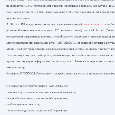
производителей. Мы сотрудничаем с такими известными брендами, как Kayaba, Total
млн. предложений по 22 млн. наименованиям 3 000 торговых марок. Мы ежедневно
нужные вам детали.
AUTODOC.RU представлен как online: интернет-площадкой
www.autodoc.ru
и мобиль
розничной сетью магазинов (свыше 220 торговых точек) по всей России (более
осуществляет оперативную поставку нужной клиенту продукции с оптовых складов кр
автопринадлежности, аксессуары и т.д.). AUTODOC.RU предлагает поставки с централ
Mobis и др.), крупных оптовых складов автозапчастей, а также доставляет запчасти и
Если вы затрудняетесь с выбором нужного товара, то в любом из наших магазинов к
предоставят нужную информацию о производителях. Также вы всегда можете оставить
вам на помощь.
Компания AUTODOC.RUвсегда идет навстречу своим клиентам, и предлагаем каждому
Основные преимущества заказа в AUTODOC.RU:
- широкая представленность сети розничных магазинов;
- европейские стандарты качества обслуживания;
- гибкая ценовая политика;
- оперативная доставка заказов в любые регионы;