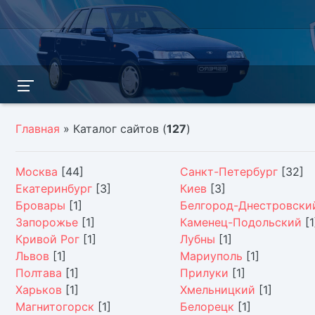
Главная
»
Каталог сайтов
(
127
)
Москва
[44]
Санкт-Петербург
[32]
Екатеринбург
[3]
Киев
[3]
Бровары
[1]
Белгород-Днестровски
Запорожье
[1]
Каменец-Подольский
[1
Кривой Рог
[1]
Лубны
[1]
Львов
[1]
Мариуполь
[1]
Полтава
[1]
Прилуки
[1]
Харьков
[1]
Хмельницкий
[1]
Магнитогорск
[1]
Белорецк
[1]