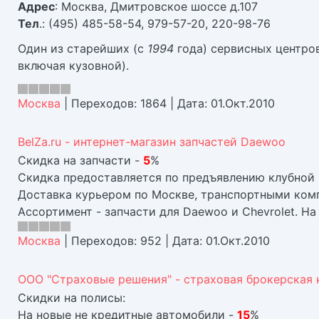
Адрес
: Москва, Дмитровское шоссе д.107
Тел
.: (495) 485-58-54, 979-57-20, 220-98-76
Один из старейших (с
1994
года) сервисных центров 
включая кузовной).
Москва
|
Переходов:
1864
|
Дата:
01.Окт.2010
BelZa.ru - интернет-магазин запчастей Daewoo
Скидка на запчасти -
5
%
Скидка предоставляется по предъявлению клубной 
Доставка курьером по Москве, транспортными комп
Ассортимент - запчасти для Daewoo и Chevrolet. На 
Москва
|
Переходов:
952
|
Дата:
01.Окт.2010
ООО "Страховые решения" - страховая брокерская
Скидки на полисы:
На новые не кредитные автомобили -
15
%