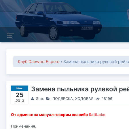
Клуб Daewoo Espero
/ Замена пыльника рулевой рейки
Замена пыльника рулевой рей
Июн
25
Stax
ПОДВЕСКА, ХОДОВАЯ
18196
.2013
От админа: за мануал говорим спасибо
SaltLake
Примечания.