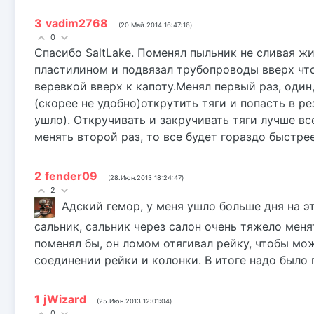
3
vadim2768
(20.Май.2014 16:47:16)
0
Cпасибо SaltLake. Поменял пыльник не сливая ж
пластилином и подвязал трубопроводы вверх что
веревкой вверх к капоту.Менял первый раз, оди
(скорее не удобно)открутить тяги и попасть в ре
ушло). Откручивать и закручивать тяги лучше вс
менять второй раз, то все будет гораздо быстрее
2
fender09
(28.Июн.2013 18:24:47)
2
Адский гемор, у меня ушло больше дня на эт
сальник, сальник через салон очень тяжело менят
поменял бы, он ломом отягивал рейку, чтобы мо
соединении рейки и колонки. В итоге надо было 
1
jWizard
(25.Июн.2013 12:01:04)
0