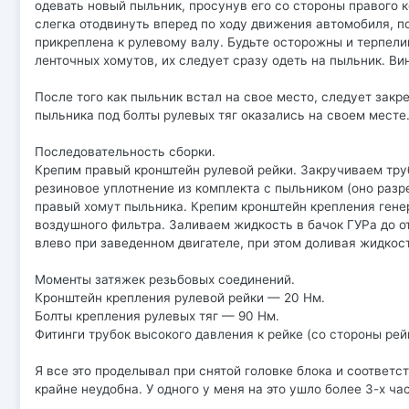
одевать новый пыльник, просунув его со стороны правого к
слегка отодвинуть вперед по ходу движения автомобиля, п
прикреплена к рулевому валу. Будьте осторожны и терпели
ленточных хомутов, их следует сразу одеть на пыльник. В
После того как пыльник встал на свое место, следует зак
пыльника под болты рулевых тяг оказались на своем месте
Последовательность сборки.
Крепим правый кронштейн рулевой рейки. Закручиваем труб
резиновое уплотнение из комплекта с пыльником (оно разре
правый хомут пыльника. Крепим кронштейн крепления генера
воздушного фильтра. Заливаем жидкость в бачок ГУРа до о
влево при заведенном двигателе, при этом доливая жидкост
Моменты затяжек резьбовых соединений.
Кронштейн крепления рулевой рейки — 20 Нм.
Болты крепления рулевых тяг — 90 Нм.
Фитинги трубок высокого давления к рейке (со стороны рей
Я все это проделывал при снятой головке блока и соответ
крайне неудобна. У одного у меня на это ушло более 3-х ча