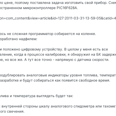
по цене, поэтому поставлена задача изготовить свой прибор. Схе
остраненном микроконтроллере PIC16F628A.
tion=com_content&view=article&id=127:2011-03-31-13-59-05&catid=4
ось не сложная программатор собирается на коленке.
доработано надфилем:
 и положено цифровому устройству. В целом у меня есть все
вление, когда в процессе калибровки, я обнаружил на БК задерж
е, но все же. А тут все точно - напрямую с датчика скорости.
продублировать аналоговые индикаторы уровня топлива, температ
азработке и будут собираться как появится свободное время.
плива и температура выглядеть будет так:
 внутренней стороны шкалу аналогового спидометра или тахоме
ого свечения.