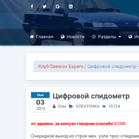
Главная
Новости
Разделы
И
Клуб Daewoo Espero
/ Цифровой спидометр -
Цифровой спидометр
Май
03
Stax
ЭЛЕКТРИКА
15724
.2012
от админа: за мануал говорим спасибо
SOBR
Очередной выход из строя мех. узла трос-спидом