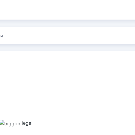
ии
legal