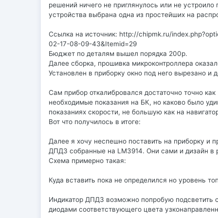
решений ничего не приглянулось или не устроило 
устройства выбрана одна из простейших на распр
Ссылка на источник: http://chipmk.ru/index.php?op
02-17-08-09-43&Itemid=29
Бюджет по деталям вышел порядка 200р.
Далее сборка, прошивка микроконтроллера оказал
Установлен в приборку окно под него вырезано и 
Сам прибор откалибровался достаточно точно как
необходимые показания на БК, но каково было уди
показаниях скорости, не большую как на навигатор
Вот что получилось в итоге:
Далее я хочу неспешно поставить на приборку и 
ДПДЗ собранные на LM3914. Они сами и дизайн в р
Схема примерно такая:
Куда вставить пока не определился но уровень то
Индикатор ДПДЗ возможно попробую подсветить с
диодами соответствующего цвета узконаправленн