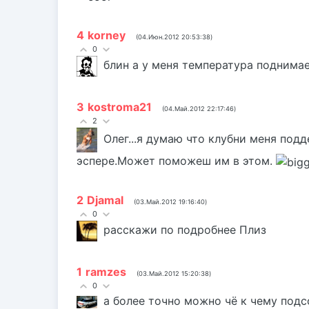
4
korney
(04.Июн.2012 20:53:38)
0
блин а у меня температура поднимае
3
kostroma21
(04.Май.2012 22:17:46)
2
Олег...я думаю что клубни меня под
эспере.Может поможеш им в этом.
2
Djamal
(03.Май.2012 19:16:40)
0
расскажи по подробнее Плиз
1
ramzes
(03.Май.2012 15:20:38)
0
а более точно можно чё к чему подс