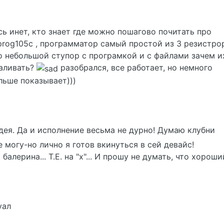
ь инет, кто знает где можно пошагово почитать про
rog105c , программатор самый простой из 3 резистро
но небольшой ступор с програмкой и с файлами зачем и
заливать?
разобрался, все работает, но немного
льше показывает)))
дея. Да и исполнение весьма не дурно! Думаю клубни
 могу-но лично я готов вкинуться в сей девайс!
лерина... Т.Е. на "х"... И прошу не думать, что хороший
уал