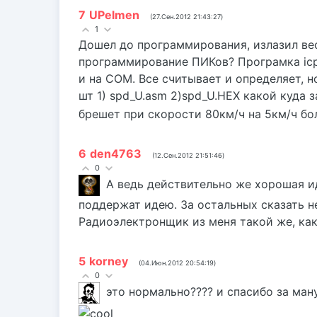
7
UPelmen
(27.Сен.2012 21:43:27)
1
Дошел до программирования, излазил вес
программирование ПИКов? Програмка icp
и на COM. Все считывает и определяет, 
шт 1) spd_U.asm 2)spd_U.HEX какой куда 
брешет при скорости 80км/ч на 5км/ч бо
6
den4763
(12.Сен.2012 21:51:46)
0
А ведь действительно же хорошая и
поддержат идею. За остальных сказать не
Радиоэлектронщик из меня такой же, как ба
5
korney
(04.Июн.2012 20:54:19)
0
это нормально???? и спасибо за ман