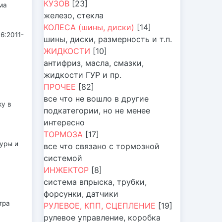
КУЗОВ
[23]
ма
железо, стекла
КОЛЕСА (шины, диски)
[14]
6:2011-
шины, диски, размерность и т.п.
ЖИДКОСТИ
[10]
антифриз, масла, смазки,
жидкости ГУР и пр.
ПРОЧЕЕ
[82]
все что не вошло в другие
ку в
подкатегории, но не менее
интересно
ТОРМОЗА
[17]
уры и
все что связано с тормозной
системой
ИНЖЕКТОР
[8]
система впрыска, трубки,
форсунки, датчики
тра
РУЛЕВОЕ, КПП, СЦЕПЛЕНИЕ
[19]
рулевое управление, коробка