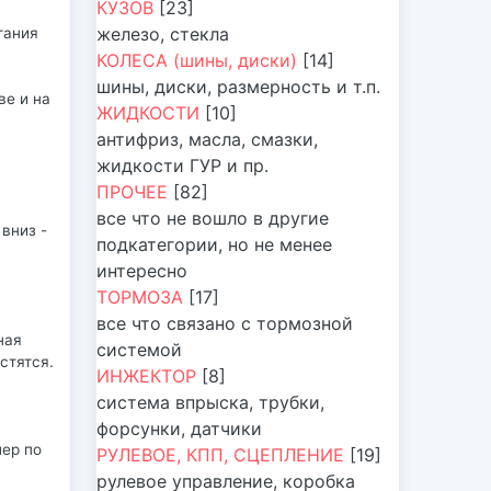
КУЗОВ
[23]
железо, стекла
гания
КОЛЕСА (шины, диски)
[14]
шины, диски, размерность и т.п.
ве и на
ЖИДКОСТИ
[10]
антифриз, масла, смазки,
жидкости ГУР и пр.
ПРОЧЕЕ
[82]
все что не вошло в другие
вниз -
подкатегории, но не менее
интересно
ТОРМОЗА
[17]
все что связано с тормозной
ная
системой
стятся.
ИНЖЕКТОР
[8]
система впрыска, трубки,
форсунки, датчики
лер по
РУЛЕВОЕ, КПП, СЦЕПЛЕНИЕ
[19]
рулевое управление, коробка