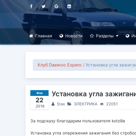
Главная
Новости
Разделы
И
Клуб Daewoo Espero
/ Установка угла зажига
Установка угла зажиган
Фев
22
Stax
ЭЛЕКТРИКА
22051
.2016
За подсказу благодарим пользователя kotzilla
Установка угла опережения зажигания без стробо