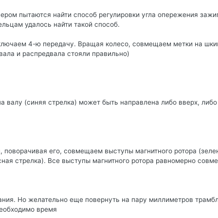
ером пытаются найти способ регулировки угла опережения зажи
ельцам удалось найти такой способ.
ключаем 4-ю передачу. Вращая колесо, совмещаем метки на шки
вала и распредвала стояли правильно)
а валу (синяя стрелка) может быть направлена либо вверх, либо 
и, поворачивая его, совмещаем выступы магнитного ротора (зеле
сная стрелка). Все выступы магнитного ротора равномерно совме
ания. Но желательно еще повернуть на пару миллиметров трамб
необходимо время