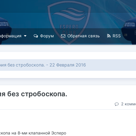
нформация
Форум
Обратная связь
RSS
ния без стробоскопа. - 22 Февраля 2016
ия без стробоскопа.
2 комм
скопа на 8-ми клапанной Эсперо