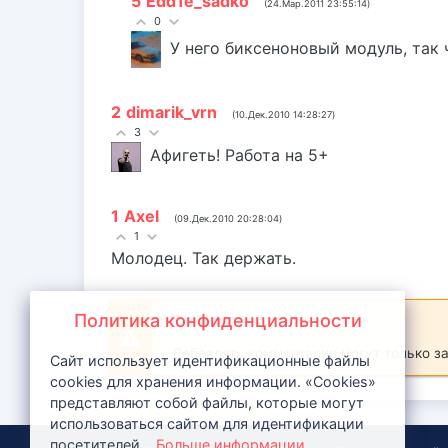
5
Edd1e_sadko
(24.Мар.2011 23:55:14)
0
У него биксеноновый модуль, так 
2
dimarik_vrn
(10.Дек.2010 14:28:27)
3
Афигеть! Работа на 5+
1
Axel
(09.Дек.2010 20:28:04)
1
Молодец. Так держать.
Политика конфиденциальности
Внимание!
Добавлять комментарии могут только з
Сайт использует идентификационные файлы
cookies для хранения информации. «Cookies»
представляют собой файлы, которые могут
использоваться сайтом для идентификации
посетителей...
Больше информации