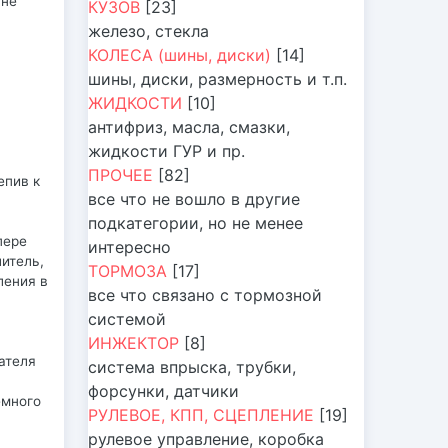
 не
КУЗОВ
[23]
железо, стекла
КОЛЕСА (шины, диски)
[14]
шины, диски, размерность и т.п.
ЖИДКОСТИ
[10]
антифриз, масла, смазки,
жидкости ГУР и пр.
ПРОЧЕЕ
[82]
епив к
все что не вошло в другие
подкатегории, но не менее
пере
интересно
литель,
ТОРМОЗА
[17]
ления в
все что связано с тормозной
системой
ИНЖЕКТОР
[8]
ателя
система впрыска, трубки,
.
форсунки, датчики
емного
РУЛЕВОЕ, КПП, СЦЕПЛЕНИЕ
[19]
рулевое управление, коробка