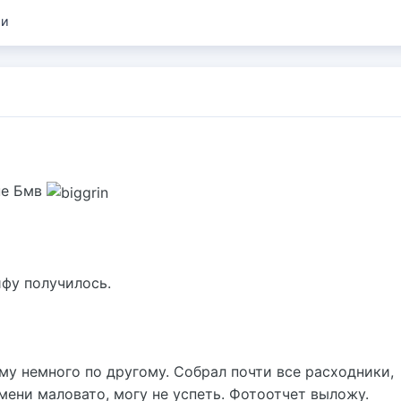
ии
 не Бмв
йфу получилось.
му немного по другому. Собрал почти все расходники,
мени маловато, могу не успеть. Фотоотчет выложу.