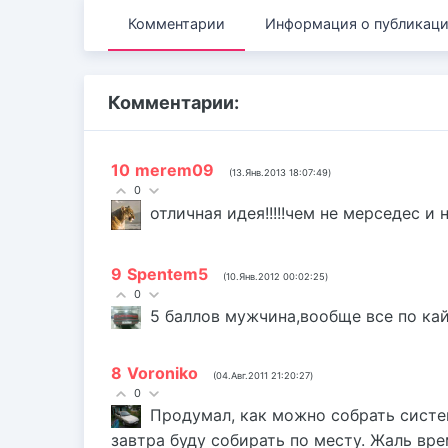
Комментарии
Информация о публикац
Комментарии:
10
merem09
(13.Янв.2013 18:07:49)
0
отличная идея!!!!!чем не мерседес и
9
Spentem5
(10.Янв.2012 00:02:25)
0
5 баллов мужчина,вообще все по ка
8
Voroniko
(04.Авг.2011 21:20:27)
0
Продумал, как можно собрать систе
завтра буду собирать по месту. Жаль вре