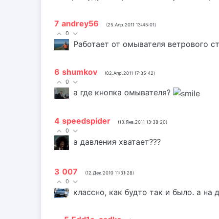
7
andrey56
(25.Апр.2011 13:45:01)
0
Работает от омывателя ветрового сте
6
shumkov
(02.Апр.2011 17:35:42)
0
а где кнопка омывателя?
4
speedspider
(13.Янв.2011 13:38:20)
0
а давления хватает???
3
007
(12.Дек.2010 11:31:28)
0
классно, как будто так и было. а на