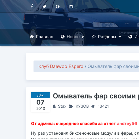
Главная
Новости
Разделы
И
Клуб Daewoo Espero
/ Омыватель фар своими
Омыватель фар своими 
Дек
07
Stax
КУЗОВ
13421
.2010
От админа: очередное спасибо за отчет
andrey56
Ну раз установил биксеноновые модули в фары, 