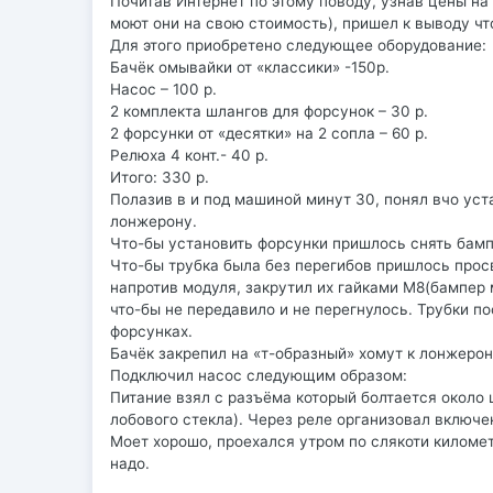
Почитав Интернет по этому поводу, узнав цены на
моют они на свою стоимость), пришел к выводу чт
Для этого приобретено следующее оборудование:
Бачёк омывайки от «классики» -150р.
Насос – 100 р.
2 комплекта шлангов для форсунок – 30 р.
2 форсунки от «десятки» на 2 сопла – 60 р.
Релюха 4 конт.- 40 р.
Итого: 330 р.
Полазив в и под машиной минут 30, понял вчо уст
лонжерону.
Что-бы установить форсунки пришлось снять бамп
Что-бы трубка была без перегибов пришлось прос
напротив модуля, закрутил их гайками М8(бампер 
что-бы не передавило и не перегнулось. Трубки п
форсунках.
Бачёк закрепил на «т-образный» хомут к лонжерон
Подключил насос следующим образом:
Питание взял с разъёма который болтается около
лобового стекла). Через реле организовал включ
Моет хорошо, проехался утром по слякоти километ
надо.