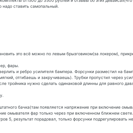
 комплекты от1500 до 3500 рублей и отзывы об этих девайсах(что
о надо ставить самопальный.
ановить это всё можно по левым брызговиком(за локером), прикр
ер, фары.
верлить и ребро усилителя бампера. Форсунки разместил на бам
мягкий, отгибаешь и закручиваешь). Трубки пропустил через уси
осле тройника нужно сделать одинаковой длинны для равного дав
у.
 штатного бачка(там появляется напряжение при включение омыв
ение омывателя фар только через при включенном ближнем свете
ров 5, результат порадовал, только форсунки подрегулировать н