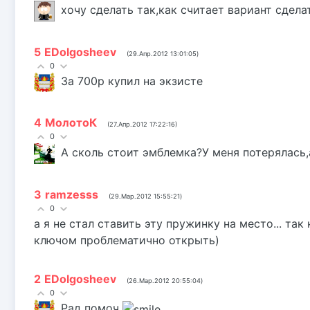
хочу сделать так,как считает вариант сдела
5
EDolgosheev
(29.Апр.2012 13:01:05)
0
За 700р купил на экзисте
4
МолотоК
(27.Апр.2012 17:22:16)
0
А сколь стоит эмблемка?У меня потерялась,а
3
ramzesss
(29.Мар.2012 15:55:21)
0
а я не стал ставить эту пружинку на место... та
ключом проблематично открыть)
2
EDolgosheev
(26.Мар.2012 20:55:04)
0
Рад помоч