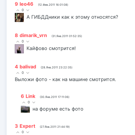
9
leo46
(12.Фев.2011 16:01:08)
0
А ГИБДДники как к этому относятся?
8
dimarik_vrn
(31.Янв.2011 01:52:35)
0
Кайфово смотрится!
4
balivad
(28.Янв.2011 23:22:35)
0
Выложи фото - как на машине смотрится.
6
Link
(30.Янв.2011 17:11:06)
0
на форуме есть фото
3
Expert
(27.Янв.2011 21:44:19)
0