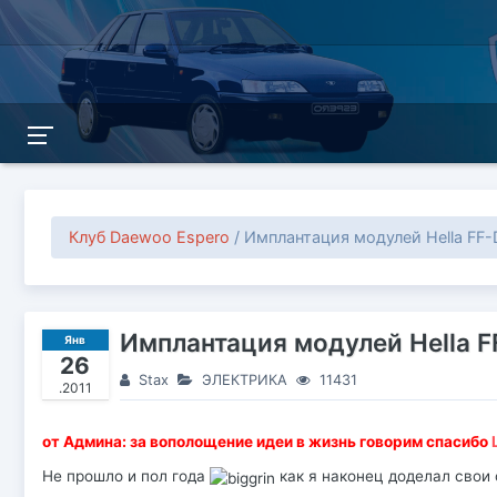
Клуб Daewoo Espero
/ Имплантация модулей Hella FF-
Имплантация модулей Hella F
Янв
26
Stax
ЭЛЕКТРИКА
11431
.2011
от Админа: за вополощение идеи в жизнь говорим спасибо
Не прошло и пол года
как я наконец доделал свои 