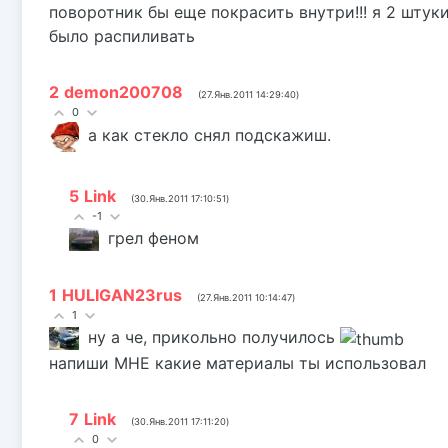
поворотник бы еще покрасить внутри!!! я 2 штуки
было распиливать
2
demon200708
(27.Янв.2011 14:29:40)
0
а как стекло снял подскажиш.
5
Link
(30.Янв.2011 17:10:51)
-1
грел феном
1
HULIGAN23rus
(27.Янв.2011 10:14:47)
1
ну а че, прикольно получилось
напиши МНЕ какие материалы ты использовал
7
Link
(30.Янв.2011 17:11:20)
0