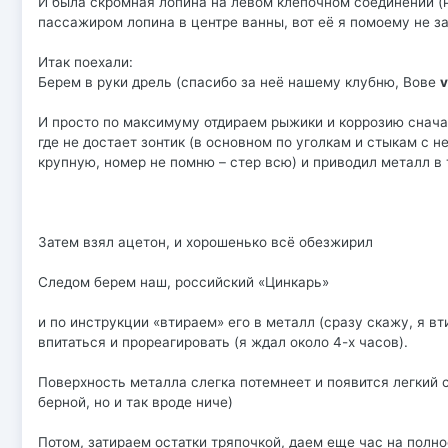
И была скромная лопина на левом клепочном соединении (н
пассажиром лопина в центре ванны, вот её я помоему не за
Итак поехали:
Берем в руки дрель (спасибо за неё нашему клубню, Вове
v
И просто по максимуму отдираем рыжики и коррозию сначал
где не достает зонтик (в основном по уголкам и стыкам с
крупную, номер не помню – стер всю) и приводил металл в
Затем взял ацетон, и хорошенько всё обезжирил
Следом берем наш, российский «Цинкарь»
и по инструкции «втираем» его в металл (сразу скажу, я вт
впитаться и прореагировать (я ждал около 4-х часов).
Поверхность металла слегка потемнеет и появится легкий с
берной, но и так вроде ниче)
Потом, затираем остатки тряпочкой, даем еще час на полн