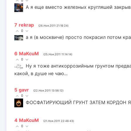
0
А я еще вместо железных кругляшей закрыв
7
rekrap
(26.Ноя.2011 21:18:24)
0
а я (в москвиче) просто покрасил потом кр
6
MaKcuM
(25.Ноя.2011 11:14:14)
0
Ну я тоже антикоррозийным грунтом предв
какой, в душе не чаю...
5
gavr
(22.Ноя.2011 13:56:12)
0
ФОСФАТИРУЮЩИЙ ГРУНТ ЗАТЕМ КОРДОН Я 
4
MaKcuM
(21.Ноя.2011 22:46:43)
0