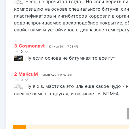
Чесн, не прочитал тогда... Но если верить п
композицию на основе специального битума, си
пластификатора и ингибиторов коррозии в орга
водонепроницаемое воскоподобное покрытие, 
свойствами и устойчивое в диапазоне температур
3
Cosmonavt
(21.Ноя.2011 17:08:47)
0
Ну если основа не битумная то все гут
2
MaKcuM
(21.Ноя.2011 14:07:24)
0
Ну я х.з. мастика это иль еще какое чудо -
внешне немного другая, и называется БПМ-4