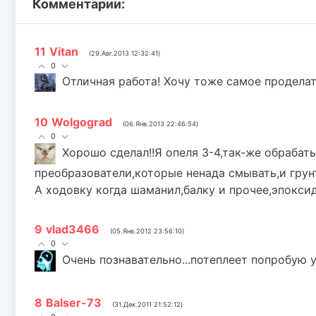
Комментарии:
11
Vitan
(29.Авг.2013 12:32:41)
0
Отличная работа! Хочу тоже самое проделат
10
Wolgograd
(06.Янв.2013 22:46:54)
0
Хорошо сделал!!Я опеля 3-4,так-же обрабат
преобразователи,которые ненада смывать,и грун
А ходовку когда шаманил,балку и прочее,эпокси
9
vlad3466
(05.Янв.2012 23:56:10)
0
Очень познавательно...потеплеет попробую у
8
Balser-73
(31.Дек.2011 21:52:12)