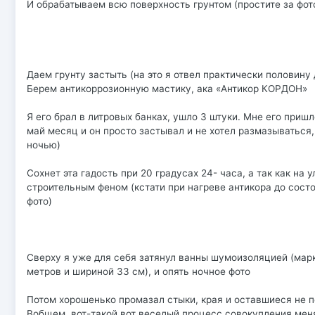
И обрабатываем всю поверхность грунтом (простите за фот
Даем грунту застыть (на это я отвел практически половину
Берем антикоррозионную мастику, ака «Антикор КОРДОН»
Я его брал в литровых банках, ушло 3 штуки. Мне его приш
май месяц и он просто застывал и не хотел размазываться,
ночью)
Сохнет эта гадость при 20 градусах 24- часа, а так как на
строительным феном (кстати при нагреве антикора до состо
фото)
Сверху я уже для себя затянул ванны шумоизоляцией (марк
метров и шириной 33 см), и опять ночное фото
Потом хорошенько промазал стыки, края и оставшиеся не 
Вобщем, вот-такой вот веселый процесс совокупления меня