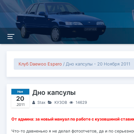
Клуб Daewoo Espero
/ Дно капсулы - 20 Ноября 2011
Дно капсулы
Ноя
20
Stax
КУЗОВ
14629
.2011
От админа: за новый мануал по работе с кузовшиной став
Что-то давненько я не делал фотоотчетов, да и по серьез