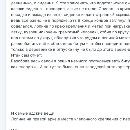
давненько, с сиденья. Я стал замечать что водительское с
клепки сиденья – проварил, легче не стало. Списал на кри
посадке и выходе из авто, сиденье издает странный «хрык»
ведь всё равно не в порядке…??? В конце концов заглянул п
обделался, лопина по краю крепления и метал при нагрузк
латку, кузовщик (очень грамотный человек), отбив по круг
под ногами по дищу), обнаружил что рядом с лопиной мета
раздербанить всё и сбить весь битум – чтобы проверить на
только в деревеньке в отпуске (ну не было до этого времен
Итак сам отчет:
Разобрав весь салон я решил немного поотковыривать биту
как снаружи… А не тут то было, сняв заводской антикор п
И самые адские вещи
Лопина на правой арке в месте клепочного крепления с п