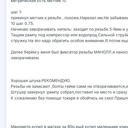
метрическая.Есть метчик 10
шаг 1:
прикинул метчик к резьбе...похоже.Нарезал им.Не забывае
10 шаг 0.75.
Начинаю заворачивать нипель: заходит по резьбе 5-6мм и 
Тащим рампу под компрессор или водопрод.Сильной струёй
стружку.На это надо обратить особое внимание.Я потом ещ
Далее берём:у меня был фиксатор резьбы МАНОЛЛ и наносим
заворачиваем.
Хорошая штука:РЕКОМЕНДУЮ.
Резьбы не закисают ,болты гайки сами не отворачиваются,
Штуцер завернул :рампу собрал,поставил на место и сразу 
К сожалению без помощи токаря я обойтись не смог.Пришл
Манометр купил в магазе за 80р,ещё купил маленькие хом