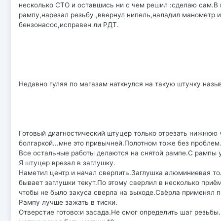
несколько СТО и оставшись ни с чем решил :сделаю сам.В 
рампу,нарезал резьбу ,ввернул нипель,наладил манометр и
бензонасос,исправен ли РДТ.
Недавно гуляя по магазам наткнулся на такую штучку назы
Готовый диагностический штуцер только отрезать нижнюю ч
болгаркой...мне это привычней.Полотном тоже без пробле
Все остальные работы делаются на снятой рампе.С рампы 
Я штуцер врезал в заглушку.
Наметил центр и начал сверлить.Заглушка алюминиевая то
бывает заглушки текут.По этому сверлил в несколько приём
чтобы не было закуса сверла на выходе.Свёрла применял п
Рампу лучше зажать в тиски.
Отверстие готово:и засада.Не смог определить шаг резьбы.