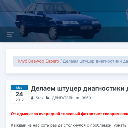
Клуб Daewoo Espero
/ Делаем штуцер диагностики да
Делаем штуцер диагностики д
Мар
24
Stax
ДВИГАТЕЛЬ
9960
.2012
От админа: за очередной толковый фотоотчет говорим сп
Каждый из нас хоть раз да столкнулся с проблемой: узнать