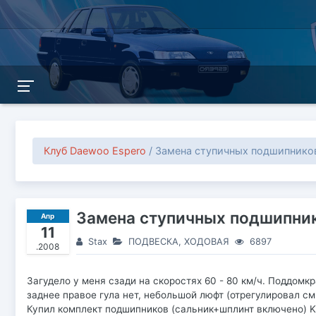
Клуб Daewoo Espero
/ Замена ступичных подшипников
Замена ступичных подшипни
Апр
11
Stax
ПОДВЕСКА, ХОДОВАЯ
6897
.2008
Загудело у меня сзади на скоростях 60 - 80 км/ч. Поддомк
заднее правое гула нет, небольшой люфт (отрегулировал см
Купил комплект подшипников (сальник+шплинт включено) KO