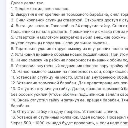
Далее делал так.
1. Поддомкратил, снял колесо.
2. Выкрутил винт крепления тормозного барабана, снял тор
3. Снял колпачок ступицы отверткой. Открылся доступ к ст
4. Вытащил шплинт. Головкой на 24 открутил гайку. Снял с
Подшипники начали ржаветь. Подшипники и смазка под зам
5. Отверткой и молотком аккуратно выбил внешние обоймы 
внутри ступицы проделаны специальные вырезы.
6. Тщательно удалил старую смазку из внутренних полосте
7. Установил внешние обоймы новых подшипников. При этом
8. Нанес смазку на рабочие поверхности внешних обойм по
9. Установил внутренный подшипник (сделал пару-тройку о
10. Нанес намного смазки на поверхность оси, соприкаса
11. Установил ступицу на место. Вставил внутреннюю обойм
12. Установил тормозной барабан. Для предотвращения поп
13. Отпустил ступичную гайку. Далее, вращая тормозной ба
без особых усилий (чтобы обоймы подшипников заняли свои
14. Вновь отпустил гайку и затянул ее, вращая барабан. Т
барабана.
15. Отпустил гайку на одну прорезь. Установил шплинт.
16. Установил ступичный колпачок. Одел колесо. Проверил 
Через 500 - 1000 км надо будет проверить, и если надо по