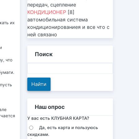
передач, сцепление
КОНДИЦИОНЕР
[8]
автомобильная система
жать их
кондиционированиея и все что с
ней связано
и
Поиск
у, что
бумаги.
(пусть
Наш опрос
але
учается
У вас есть КЛУБНАЯ КАРТА?
Да, есть карта и пользуюсь
скидками.