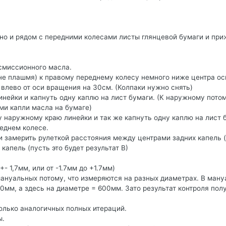
но и рядом с передними колесами листы глянцевой бумаги и при
нсмиссионного масла.
 плашмя) к правому переднему колесу немного ниже центра ос
 влево от оси вращения на 30см. (Колпаки нужно снять)
нейки и капнуть одну каплю на лист бумаги. (К наружному потом
ми капли масла на бумаге)
у наружному краю линейки и так же капнуть одну каплю на лист 
еднем колесе.
 и замерить рулеткой расстояния между центрами задних капель 
капель (пусть это будет результат В)
- 1,7мм, или от -1.7мм до +1.7мм)
ануальных потому, что измеряются на разных диаметрах. В ману
0мм, а здесь на диаметре = 600мм. Зато результат контроля пол
олько аналогичных полных итераций.
ы.