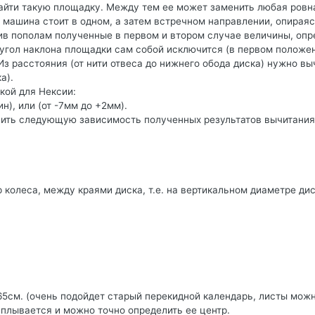
 найти такую площадку. Между тем ее может заменить любая ровн
а машина стоит в одном, а затем встречном направлении, опирая
лив пополам полученные в первом и втором случае величины, оп
 угол наклона площадки сам собой исключится (в первом положе
Из расстояния (от нити отвеса до нижнего обода диска) нужно вы
а).
кой для Нексии:
ин), или (от -7мм до +2мм).
нить следующую зависимость полученных результатов вычитания
 колеса, между краями диска, т.е. на вертикальном диаметре ди
5см. (очень подойдет старый перекидной календарь, листы мож
сплывается и можно точно определить ее центр.