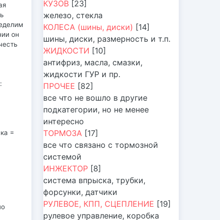
КУЗОВ
[23]
ая
железо, стекла
сь
ределим
КОЛЕСА (шины, диски)
[14]
нии он
шины, диски, размерность и т.п.
честь
ЖИДКОСТИ
[10]
антифриз, масла, смазки,
жидкости ГУР и пр.
:
ПРОЧЕЕ
[82]
все что не вошло в другие
подкатегории, но не менее
интересно
ТОРМОЗА
[17]
ска =
все что связано с тормозной
системой
ИНЖЕКТОР
[8]
система впрыска, трубки,
форсунки, датчики
РУЛЕВОЕ, КПП, СЦЕПЛЕНИЕ
[19]
но
рулевое управление, коробка