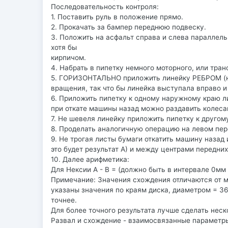
Последовательность контроля:
1. Поставить руль в положение прямо.
2. Прокачать за бампер переднюю подвеску.
3. Положить на асфальт справа и слева параллель
хотя бы
кирпичом.
4. Набрать в пипетку немного моторного, или тра
5. ГОРИЗОНТАЛЬНО приложить линейку РЕБРОМ (не
вращения, так что бы линейка выступала вправо и
6. Приложить пипетку к одному наружному краю ли
при откате машины назад можно раздавить колеса
7. Не шевеля линейку приложить пипетку к другом
8. Проделать аналогичную операцию на левом пер
9. Не трогая листы бумаги откатить машину назад
это будет результат А) и между центрами передних 
10. Далее арифметика:
Для Нексии А - В = (должно быть в интервале 0мм +
Примечание: Значения схождения отличаются от м
указаны значения по краям диска, диаметром = 36
точнее.
Для более точного результата лучше сделать неск
Развал и схождение - взаимосвязанные параметр