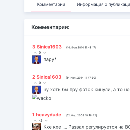
Комментарии
Информация о публикац
Комментарии:
3
Sinica1603
(14.Июн.2014 11:48:17)
0
пару*
2
Sinica1603
(14.Июн.2014 11:47:50)
0
ну хоть бы пру фоток кинули, а то н
1
heavydude
(02.Мар.2008 18:16:42)
-2
Кхе кхе .... Развал регулируется на