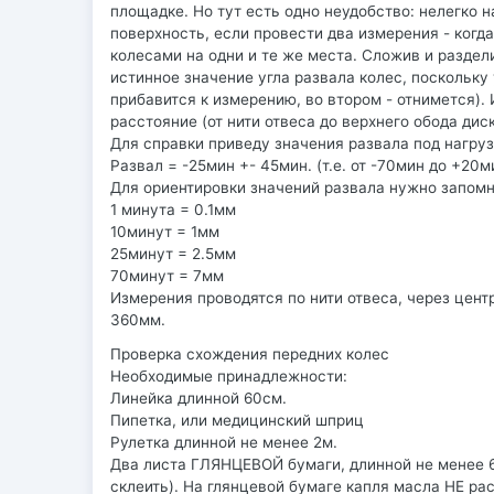
площадке. Но тут есть одно неудобство: нелегко
поверхность, если провести два измерения - когд
колесами на одни и те же места. Сложив и разде
истинное значение угла развала колес, поскольку
прибавится к измерению, во втором - отнимется). 
расстояние (от нити отвеса до верхнего обода диск
Для справки приведу значения развала под нагруз
Развал = -25мин +- 45мин. (т.е. от -70мин до +20м
Для ориентировки значений развала нужно запом
1 минута = 0.1мм
10минут = 1мм
25минут = 2.5мм
70минут = 7мм
Измерения проводятся по нити отвеса, через центр
360мм.
Проверка схождения передних колес
Необходимые принадлежности:
Линейка длинной 60см.
Пипетка, или медицинский шприц
Рулетка длинной не менее 2м.
Два листа ГЛЯНЦЕВОЙ бумаги, длинной не менее 6
склеить). На глянцевой бумаге капля масла НЕ ра