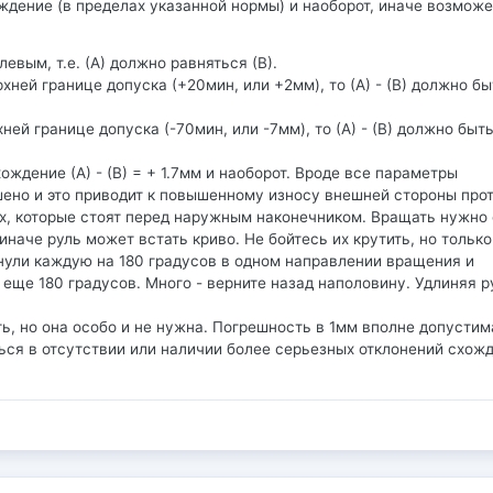
дение (в пределах указанной нормы) и наоборот, иначе возмож
вым, т.е. (А) должно равняться (В).
й границе допуска (+20мин, или +2мм), то (А) - (В) должно бы
й границе допуска (-70мин, или -7мм), то (А) - (В) должно быть
ождение (А) - (В) = + 1.7мм и наоборот. Вроде все параметры
ено и это приводит к повышенному износу внешней стороны прот
х, которые стоят перед наружным наконечником. Вращать нужно
наче руль может встать криво. Не бойтесь их крутить, но только
ернули каждую на 180 градусов в одном направлении вращения и
 еще 180 градусов. Много - верните назад наполовину. Удлиняя 
ь, но она особо и не нужна. Погрешность в 1мм вполне допустим
ться в отсутствии или наличии более серьезных отклонений схож