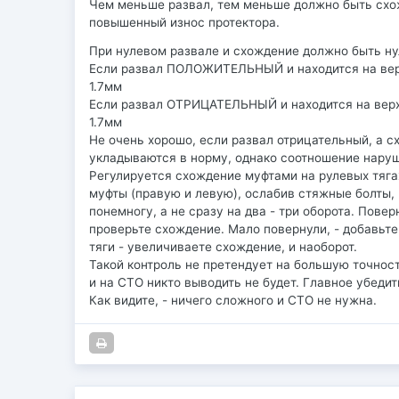
Чем меньше развал, тем меньше должно быть схож
повышенный износ протектора.
При нулевом развале и схождение должно быть нуле
Если развал ПОЛОЖИТЕЛЬНЫЙ и находится на верхне
1.7мм
Если развал ОТРИЦАТЕЛЬНЫЙ и находится на верхне
1.7мм
Не очень хорошо, если развал отрицательный, а сх
укладываются в норму, однако соотношение наруш
Регулируется схождение муфтами на рулевых тяга
муфты (правую и левую), ослабив стяжные болты, и
понемногу, а не сразу на два - три оборота. Пов
проверьте схождение. Мало повернули, - добавьте
тяги - увеличиваете схождение, и наоборот.
Такой контроль не претендует на большую точност
и на СТО никто выводить не будет. Главное убеди
Как видите, - ничего сложного и СТО не нужна.