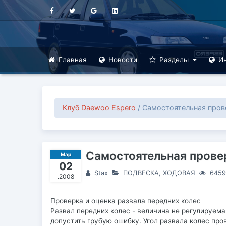
Главная
Новости
Разделы
И
Клуб Daewoo Espero
/ Самостоятельная пров
Самостоятельная прове
Мар
02
Stax
ПОДВЕСКА, ХОДОВАЯ
6459
.2008
Проверка и оценка развала передних колес
Развал передних колес - величина не регулируема
допустить грубую ошибку. Угол развала колес про