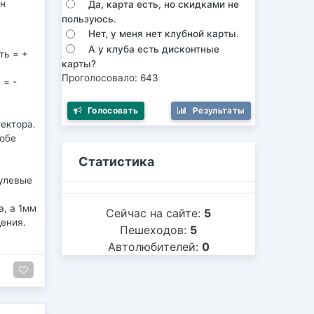
ен
Да, карта есть, но скидками не
пользуюсь.
Нет, у меня нет клубной карты.
А у клуба есть дисконтные
ть = +
карты?
Проголосовало: 643
 = -
Голосовать
Результаты
ектора.
 обе
Статистика
рулевые
а, а 1мм
Сейчас на сайте:
5
дения.
Пешеходов:
5
Автолюбителей:
0