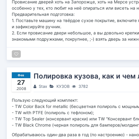
Провисание дверей хоть на Запорожце, хоть на Мерсе устр
особенно у тех, кто любит на неё опираться или висеть на 
Предварительная подготовка:
1. Поставьте машину на твёрдое сухое покрытие, включите
и зафиксируйте ручник.
2. Если провисание двери небольшое, а вы довольно крепк
знакомыми подружками, покрупнее, ;-) взять дверь за ниж
Полировка кузова, как и чем 
Фев
27
Stax
КУЗОВ
3782
.2008
Пользую следующий комплект:
- TW Color Back for metallic (бесцветная полироль с мощн
- TW with PTFE (полироль с тефлоном);
- TW Top Sealer (консервант краски) или TW "Консервант бл
- TW Black Chrome (черная полироль для бамперов/молдинг
Обрабатываюсь один-два раза в год (по настроению) - нано