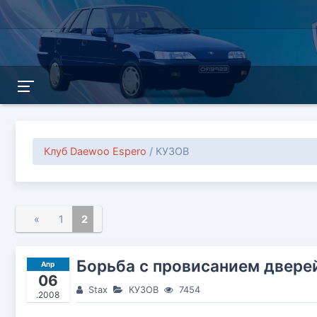
Клуб Daewoo Espero
/ КУЗОВ
«
1
2
Борьба с провисанием двере
Апр
06
Stax
КУЗОВ
7454
.2008